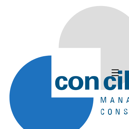
Senior Engineer Teamcenter
(m/f/d)
Deutschlandweit, Homeoffice
Often viewed