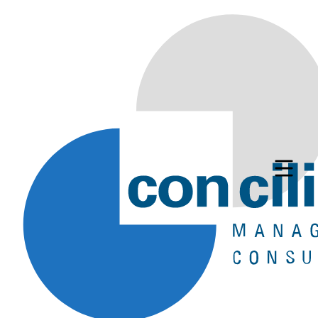
Berater PDM/PLM
(m/w/d)
Deutschlandweit, Homeoffice
Oft aufgerufen