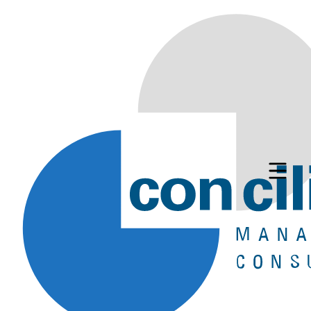
Senior PLM Consultant
Teamcenter
(m/w/d)
Deutschlandweit, Homeoffice
Oft aufgerufen